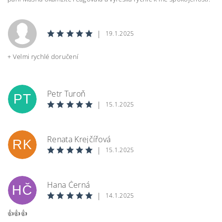
|
19.1.2025
+ Velmi rychlé doručení
Petr Turoň
PT
|
15.1.2025
Renata Krejčířová
RK
|
15.1.2025
Hana Černá
HČ
|
14.1.2025
👍👍👍