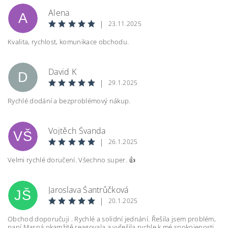
Alena
A
|
23.11.2025
Kvalita, rychlost, komunikace obchodu.
Vložením hodnocení souhlasíte s
podmínkami
David K
ochrany osobních údajů
D
|
29.1.2025
BEZPEČNOSTNÍ KONTROLA
Rychlé dodání a bezproblémový nákup.
Vojtěch Švanda
VŠ
Opište text z obrázku
|
26.1.2025
Velmi rychlé doručení. Všechno super. 👍
Jaroslava Šantrůčková
JŠ
|
20.1.2025
Obchod doporučuji . Rychlé a solidní jednání. Řešila jsem problém,
paní Masná okamžitě reagovala a vyřešila rychle k mé spokojenosti.