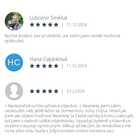
Lubomír Smékal
LS
|
11.12.2024
Rychlé dodání, bez problémů, ale zatím jsem neměl možnost
vyzkoušet.
Hana Cygánková
HC
|
11.12.2024
|
3.12.2024
+ Neskutečně rychle vyřízená objedná :-) Nesmeky jsem zatím
nezkoušel, neb ještě ležím se zlomeninou nohy z října. Hned jak
jsem ale objevil možnost Nesmeky (a České výroby k tomu) zakoupit,
tak jsem s radostí udělal objednávku. Vypadají bytelně a hlavně se
snadno nasazují oproti jiným. Děkuji výrobcům, že rehabilitace mé
nohy přes zimu bude s jistým krokem (mimo Silvestra asi).