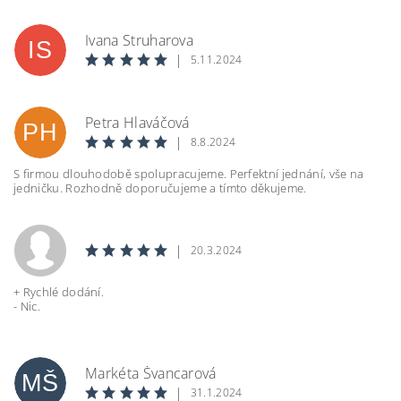
Ivana Struharova
IS
|
5.11.2024
Petra Hlaváčová
PH
|
8.8.2024
S firmou dlouhodobě spolupracujeme. Perfektní jednání, vše na
jedničku. Rozhodně doporučujeme a tímto děkujeme.
|
20.3.2024
+ Rychlé dodání.
- Nic.
Markéta Švancarová
MŠ
|
31.1.2024