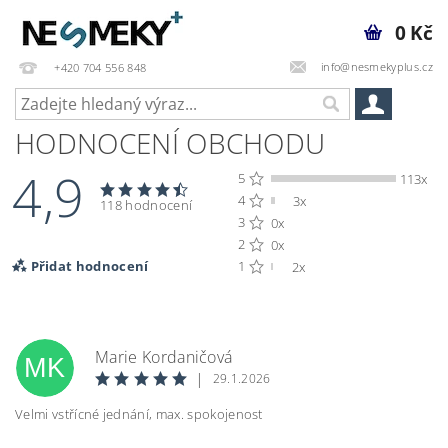
0 Kč
info@nesmekyplus.cz
+420 704 556 848
HODNOCENÍ OBCHODU
4,9
5
113x
4
3x
118 hodnocení
3
0x
2
0x
Přidat hodnocení
1
2x
Marie Kordaničová
MK
|
29.1.2026
Velmi vstřícné jednání, max. spokojenost