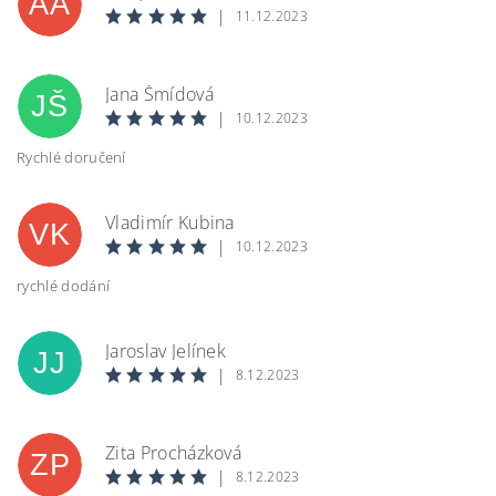
AA
|
11.12.2023
Jana Šmídová
JŠ
|
10.12.2023
Rychlé doručení
Vladimír Kubina
VK
|
10.12.2023
rychlé dodání
Jaroslav Jelínek
JJ
|
8.12.2023
Zita Procházková
ZP
|
8.12.2023