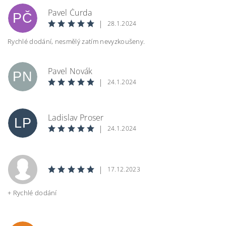
Pavel Čurda
PČ
|
28.1.2024
Rychlé dodání, nesmělý zatím nevyzkoušeny.
Vložením hodnocení souhlasíte s
podmínkami
Pavel Novák
ochrany osobních údajů
PN
|
24.1.2024
BEZPEČNOSTNÍ KONTROLA
Ladislav Proser
LP
|
24.1.2024
Opište text z obrázku
|
17.12.2023
+ Rychlé dodání