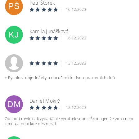
Petr Štorek
PŠ
|
16.12.2023
Kamila Junášková
KJ
|
16.12.2023
|
13.12.2023
+ Rychlost objednávky a doručenído dvou pracovních dnů.
Daniel Mokrý
DM
|
12.12.2023
Obchod nevím jak vypadá ale výrobek super. Škoda jen že zima neni
zimou a neni kde nesmekat.