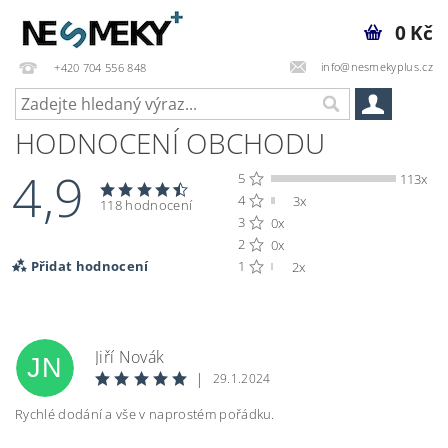
0 Kč
info@nesmekyplus.cz
+420 704 556 848
HODNOCENÍ OBCHODU
4,9
5
113x
4
3x
118 hodnocení
3
0x
2
0x
Přidat hodnocení
1
2x
Jiří Novák
JN
|
29.1.2024
Rychlé dodání a vše v naprostém pořádku.