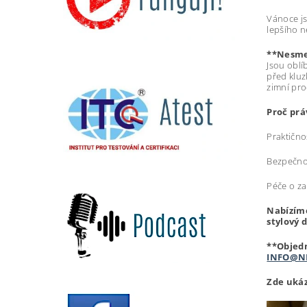
Vánoce js
lepšího n
**Nesme
Jsou oblí
před kluz
zimní pr
Proč pr
Praktično
Bezpečnos
Péče o za
Nabízíme
stylový 
**Objedn
INFO@N
Zde ukáz