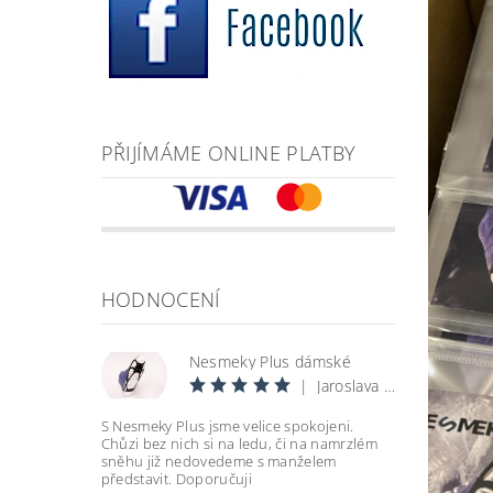
PŘIJÍMÁME ONLINE PLATBY
HODNOCENÍ
Nesmeky Plus dámské
|
Jaroslava Šantrůčková
S Nesmeky Plus jsme velice spokojeni.
Chůzi bez nich si na ledu, či na namrzlém
sněhu již nedovedeme s manželem
představit. Doporučuji