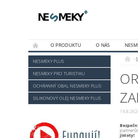
O PRODUKTU
O NÁS
NESM
MOJE OBJEDNÁVKA
NESMEKY PLUS
OR
NESMEKY PRO TURISTIKU
OCHRANNÝ OBAL NESMEKY PLUS
ZA
SILIKONOVÝ OLEJ NESMEKY PLUS
19.8.202
Bezpečn
partnerům
jistoty!