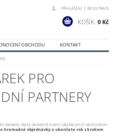
|
PŘIHLÁŠENÍ
REGISTRACE
KOŠÍK:
0 Kč
DNOCENÍ OBCHODU
KONTAKT
ery
ÁREK PRO
DNÍ PARTNERY
m dárkem, který skutečně ocení! Ukažte jim či obchodním
ro hromadné objednávky a ukončete rok s krokem