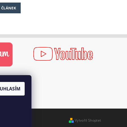
Í ČLÁNEK
UHLASÍM
Vytvořil Shoptet