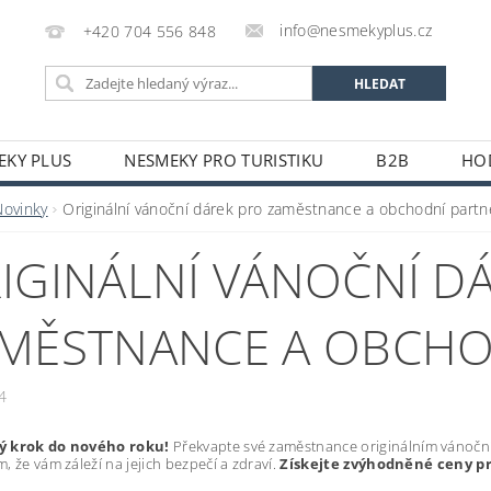
info@nesmekyplus.cz
+420 704 556 848
EKY PLUS
NESMEKY PRO TURISTIKU
B2B
HO
Novinky
Originální vánoční dárek pro zaměstnance a obchodní partn
IGINÁLNÍ VÁNOČNÍ D
MĚSTNANCE A OBCHO
4
ý krok do nového roku!
Překvapte své zaměstnance originálním vánoční
, že vám záleží na jejich bezpečí a zdraví.
Získejte zvýhodněné ceny p