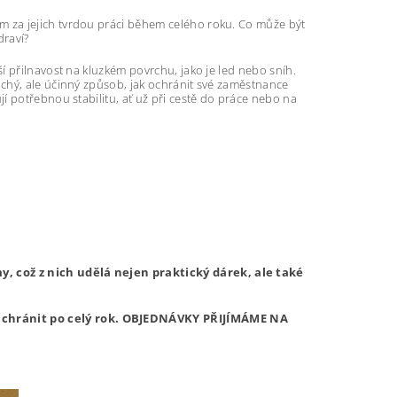
 za jejich tvrdou práci během celého roku. Co může být
draví?
epší přilnavost na kluzkém povrchu, jako je led nebo sníh.
chý, ale účinný způsob, jak ochránit své zaměstnance
í potřebnou stabilitu, ať už při cestě do práce nebo na
, což z nich udělá nejen praktický dárek, ale také
chránit po celý rok.
OBJEDNÁVKY PŘIJÍMÁME NA