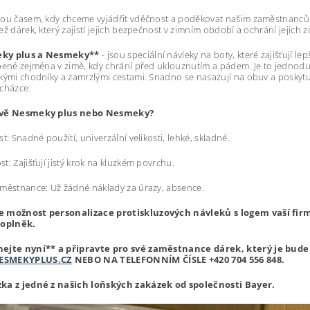
ou časem, kdy chceme vyjádřit vděčnost a poděkovat našim zaměstnancům
ež dárek, který zajistí jejich bezpečnost v zimním období a ochrání jejich z
ky plus a Nesmeky**
- jsou speciální návleky na boty, které zajišťují l
bené zejména v zimě, kdy chrání před uklouznutím a pádem. Je to jednodu
kými chodníky a zamrzlými cestami. Snadno se nasazují na obuv a poskytuj
ocházce.
ávě Nesmeky plus nebo Nesmeky?
st: Snadné použití, univerzální velikosti, lehké, skladné.
t: Zajišťují jistý krok na kluzkém povrchu.
městnance: Už žádné náklady za úrazy, absence.
 možnost personalizace protiskluzových návleků s logem vaší firmy
doplněk.
ejte nyní** a připravte pro své zaměstnance dárek, který je bude 
ESMEKYPLUS.CZ
NEBO NA TELEFONNÍM ČÍSLE
+420 704 556 848.
ka z jedné z našich loňských zakázek od společnosti Bayer.