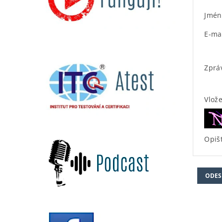
Jmén
E-ma
Zprá
Vlož
Opišt