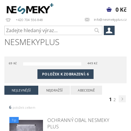
0 Kč
info@nesmekyplus.cz
+420 704 556 848
NESMEKYPLUS
69
Kč
449
Kč
POLOŽEK K ZOBRAZENÍ:
6
NEJLEVNĚJŠÍ
NEJDRAŽŠÍ
ABECEDNĚ
1
2
6
položek celkem
OCHRANNÝ OBAL NESMEKY
Tip
PLUS