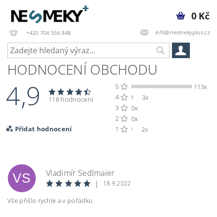
0 Kč
info@nesmekyplus.cz
+420 704 556 848
HODNOCENÍ OBCHODU
4,9
5
113x
4
3x
118 hodnocení
3
0x
2
0x
Přidat hodnocení
1
2x
Vladimír Sedlmaier
VS
|
18.9.2022
Vše přišlo rychle a v pořádku