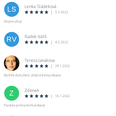
Lenka Sládeková
LS
|
5.3.2022
Doporučuji
Vložením hodnocení souhlasíte s
podmínkami
Radek Vališ
ochrany osobních údajů
RV
|
4.2.2022
BEZPEČNOSTNÍ KONTROLA
Tereza Janakova
TJ
|
29.1.2022
Opište text z obrázku
Rychlé doručení, dobrá komunikace.
Zdenek
Z
|
16.1.2022
Parada prima komunikace