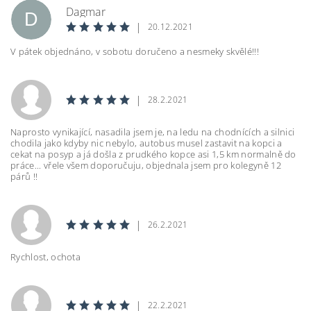
Dagmar
D
|
20.12.2021
V pátek objednáno, v sobotu doručeno a nesmeky skvělé!!!
|
28.2.2021
Naprosto vynikající, nasadila jsem je, na ledu na chodnících a silnici
chodila jako kdyby nic nebylo, autobus musel zastavit na kopci a
cekat na posyp a já došla z prudkého kopce asi 1,5 km normalně do
práce... vřele všem doporučuju, objednala jsem pro kolegyně 12
párů !!
|
26.2.2021
Rychlost, ochota
|
22.2.2021