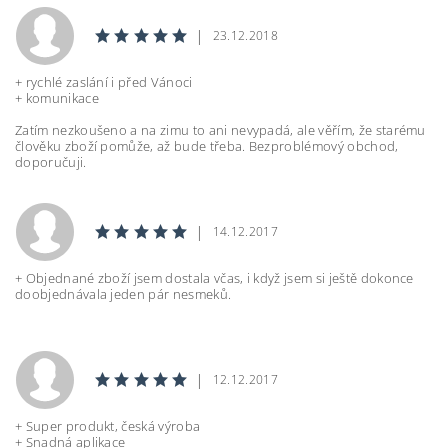
|
23.12.2018
+ rychlé zaslání i před Vánoci
+ komunikace
Zatím nezkoušeno a na zimu to ani nevypadá, ale věřím, že starému
člověku zboží pomůže, až bude třeba. Bezproblémový obchod,
doporučuji.
|
14.12.2017
+ Objednané zboží jsem dostala včas, i když jsem si ještě dokonce
doobjednávala jeden pár nesmeků.
|
12.12.2017
+ Super produkt, česká výroba
+ Snadná aplikace