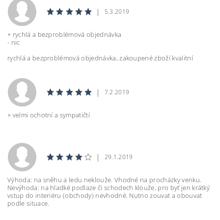
|
5.3.2019
+ rychlá a bezproblémová objednávka
- nic
rychlá a bezproblémová objednávka, zakoupené zboží kvalitní
|
7.2.2019
+ velmi ochotní a sympatičtí
|
29.1.2019
Výhoda: na sněhu a ledu neklouže. Vhodné na procházky venku.
Nevýhoda: na hladké podlaze či schodech klouže, pro byť jen krátký
vstup do interiéru (obchody) nevhodné. Nutno zouvat a obouvat
podle situace.