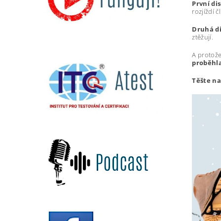
První di
rozjíždí 
Druhá di
ztěžují.
A protože
proběhla
Těšte na