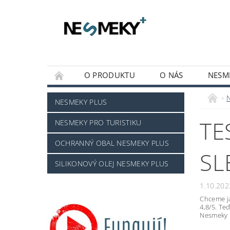
O PRODUKTU
O NÁS
NESM
MOJE OBJEDNÁVKA
NESMEKY PLUS
TE
NESMEKY PRO TURISTIKU
OCHRANNÝ OBAL NESMEKY PLUS
SL
SILIKONOVÝ OLEJ NESMEKY PLUS
1.10.202
Chceme ja
4,8/5. Te
Nesmeky p