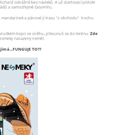
chard odvážně bez návleků. A už startovací pistole
o pádů a samozřejmě časomíru.
né mandarinek a pánové ji trasu "z obchodu"
trochu
 prudkém kopci ve sněhu, přesunuli se do terénu.
Zde
Nesmeky nasazeny neměl.
 zajímá…FUNGUJE TO??