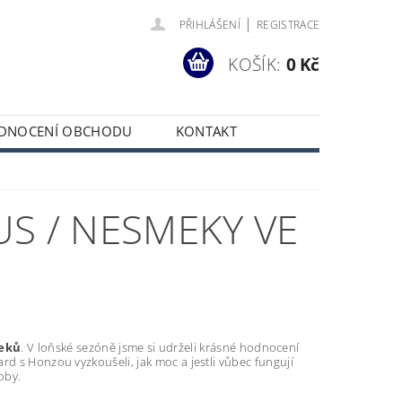
|
PŘIHLÁŠENÍ
REGISTRACE
KOŠÍK:
0 Kč
DNOCENÍ OBCHODU
KONTAKT
S / NESMEKY VE
meků
. V loňské sezóně jsme si udrželi krásné hodnocení
ard s Honzou vyzkoušeli, jak moc a jestli vůbec fungují
oby.