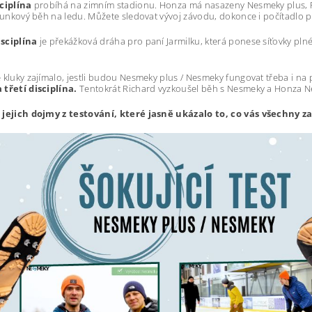
sciplína
probíhá na zimním stadionu. Honza má nasazeny Nesmeky plus, Ri
člunkový běh na ledu. Můžete sledovat vývoj závodu, dokonce i počítadl
sciplína
je překážková dráha pro paní Jarmilku, která ponese síťovky pl
 kluky zajímalo, jestli budou Nesmeky plus / Nesmeky fungovat třeba i na
 třetí disciplína.
Tentokrát Richard vyzkoušel běh s Nesmeky a Honza 
 jejich dojmy z testování, které jasně ukázalo to, co vás všechny