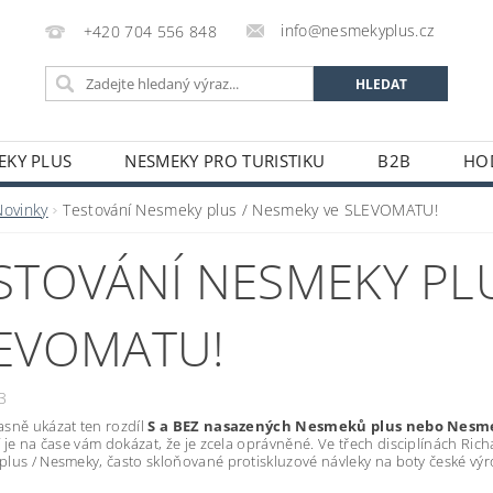
info@nesmekyplus.cz
+420 704 556 848
EKY PLUS
NESMEKY PRO TURISTIKU
B2B
HO
Novinky
Testování Nesmeky plus / Nesmeky ve SLEVOMATU!
STOVÁNÍ NESMEKY PLU
EVOMATU!
3
sně ukázat ten rozdíl
S a BEZ nasazených Nesmeků plus nebo Nes
ď je na čase vám dokázat, že je zcela oprávněné.
Ve třech disciplínách Rich
lus / Nesmeky, často skloňované protiskluzové návleky na boty české výr